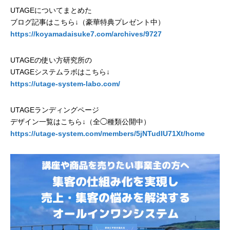
UTAGEについてまとめた
ブログ記事はこちら↓（豪華特典プレゼント中）
https://koyamadaisuke7.com/archives/9727
UTAGEの使い方研究所の
UTAGEシステムラボはこちら↓
https://utage-system-labo.com/
UTAGEランディングページ
デザイン一覧はこちら↓（全◯種類公開中）
https://utage-system.com/members/5jNTudIU71Xt/home