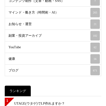
コンテンツ制作（文章・動画・SNS）
7
マインド・働き方（時間術・AI）
265
お知らせ・運営
21
副業・投資アーカイブ
182
YouTube
62
健康
56
ブログ
671
ランキング
1
UTAGE(ウタゲ)でLP作れますか？