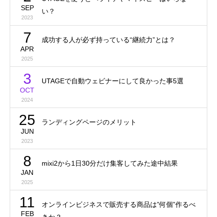
SEP
い？
2023
7
成功する人が必ず持っている“継続力”とは？
APR
2025
3
UTAGEで自動ウェビナーにして良かった事5選
OCT
2024
25
ランディングページのメリット
JUN
2023
8
mixi2から1日30分だけ集客してみた途中結果
JAN
2025
11
オンラインビジネスで販売する商品は”何個”作るべ
FEB