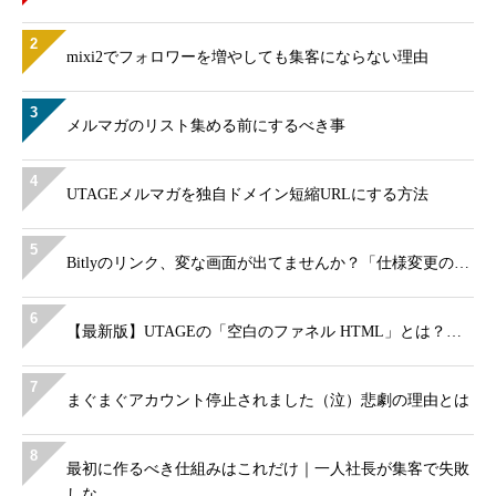
2
mixi2でフォロワーを増やしても集客にならない理由
3
メルマガのリスト集める前にするべき事
4
UTAGEメルマガを独自ドメイン短縮URLにする方法
5
Bitlyのリンク、変な画面が出てませんか？「仕様変更の…
6
【最新版】UTAGEの「空白のファネル HTML」とは？…
7
まぐまぐアカウント停止されました（泣）悲劇の理由とは
8
最初に作るべき仕組みはこれだけ｜一人社長が集客で失敗
しな…