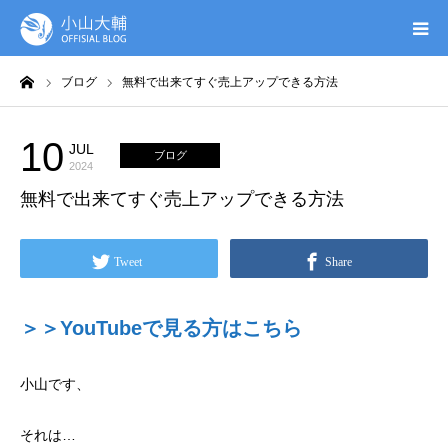
ーム
ブログ
無料で出来てすぐ売上アップできる方法
UTAGE(ウタゲ)
お申し込み特典
10
JUL
ブログ
2024
無料で出来てすぐ売上アップできる方法
ウタゲシステムラボ
無料ガイドブック
Tweet
Share
オンシク本
＞＞YouTubeで見る方はこちら
プロフィール
小山です、
それは…