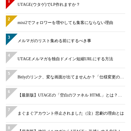
1
UTAGE(ウタゲ)でLP作れますか？
2
mixi2でフォロワーを増やしても集客にならない理由
3
メルマガのリスト集める前にするべき事
4
UTAGEメルマガを独自ドメイン短縮URLにする方法
5
Bitlyのリンク、変な画面が出てませんか？「仕様変更の…
6
【最新版】UTAGEの「空白のファネル HTML」とは？…
7
まぐまぐアカウント停止されました（泣）悲劇の理由とは
8