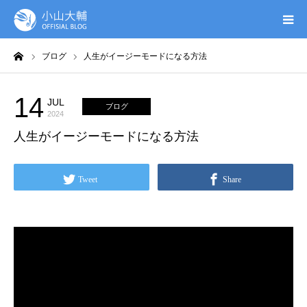
ーム
ブログ
人生がイージーモードになる方法
UTAGE(ウタゲ)
お申し込み特典
14
JUL
ブログ
2024
人生がイージーモードになる方法
ウタゲシステムラボ
無料ガイドブック
Tweet
Share
オンシク本
プロフィール