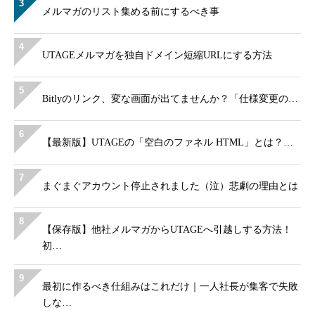
3
メルマガのリスト集める前にするべき事
4
UTAGEメルマガを独自ドメイン短縮URLにする方法
5
Bitlyのリンク、変な画面が出てませんか？「仕様変更の…
6
【最新版】UTAGEの「空白のファネル HTML」とは？…
7
まぐまぐアカウント停止されました（泣）悲劇の理由とは
8
【保存版】他社メルマガからUTAGEへ引越しする方法！
初…
9
最初に作るべき仕組みはこれだけ｜一人社長が集客で失敗
しな…