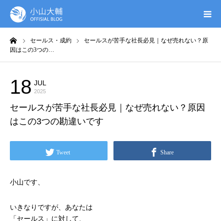
ーム
セールス・成約
セールスが苦手な社長必見｜なぜ売れない？原
UTAGE(ウタゲ)
因はこの3つの…
お申し込み特典
18
JUL
セールス・成約
2025
ウタゲシステムラボ
セールスが苦手な社長必見｜なぜ売れない？原因
はこの3つの勘違いです
無料ガイドブック
Tweet
Share
オンシク本
小山です、
プロフィール
いきなりですが、あなたは
「セールス」に対して、