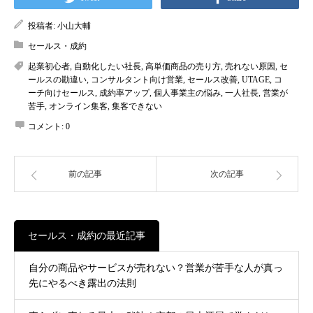
投稿者:
小山大輔
セールス・成約
起業初心者
,
自動化したい社長
,
高単価商品の売り方
,
売れない原因
,
セ
ールスの勘違い
,
コンサルタント向け営業
,
セールス改善
,
UTAGE
,
コ
ーチ向けセールス
,
成約率アップ
,
個人事業主の悩み
,
一人社長
,
営業が
苦手
,
オンライン集客
,
集客できない
コメント:
0
前の記事
次の記事
セールス・成約の最近記事
自分の商品やサービスが売れない？営業が苦手な人が真っ
先にやるべき露出の法則