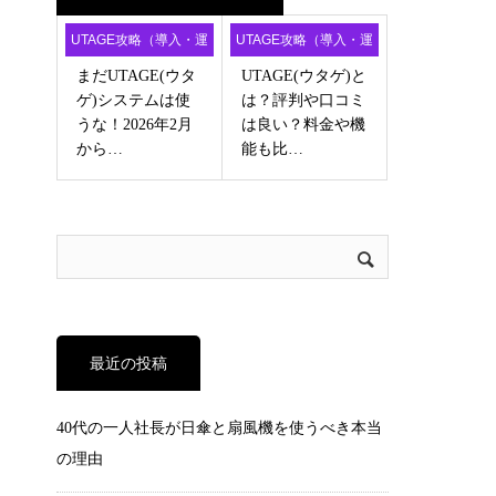
UTAGE攻略（導入・運
UTAGE攻略（導入・運
用・アフィ）
用・アフィ）
まだUTAGE(ウタ
UTAGE(ウタゲ)と
ゲ)システムは使
は？評判や口コミ
うな！2026年2月
は良い？料金や機
から…
能も比…
最近の投稿
40代の一人社長が日傘と扇風機を使うべき本当
の理由