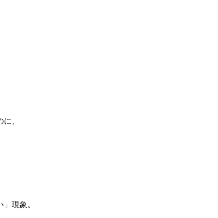
のに、
い」現象。