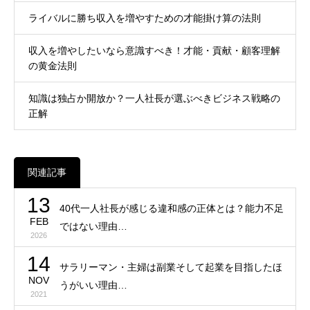
ライバルに勝ち収入を増やすための才能掛け算の法則
収入を増やしたいなら意識すべき！才能・貢献・顧客理解
の黄金法則
知識は独占か開放か？一人社長が選ぶべきビジネス戦略の
正解
関連記事
13
40代一人社長が感じる違和感の正体とは？能力不足
FEB
ではない理由…
2026
14
サラリーマン・主婦は副業そして起業を目指したほ
NOV
うがいい理由…
2021