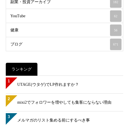
副業・投資アーカイブ
182
YouTube
62
健康
56
ブログ
671
ランキング
1
UTAGE(ウタゲ)でLP作れますか？
2
mixi2でフォロワーを増やしても集客にならない理由
3
メルマガのリスト集める前にするべき事