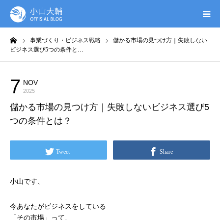
ーム
事業づくり・ビジネス戦略
儲かる市場の見つけ方｜失敗しない
UTAGE(ウタゲ)
ビジネス選び5つの条件と…
お申し込み特典
7
NOV
事業づくり・ビジネス戦略
2025
ウタゲシステムラボ
儲かる市場の見つけ方｜失敗しないビジネス選び5
つの条件とは？
無料ガイドブック
Tweet
Share
オンシク本
小山です、
プロフィール
今あなたがビジネスをしている
「その市場」って、