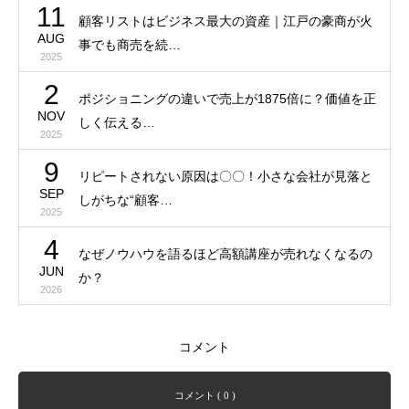
11
顧客リストはビジネス最大の資産｜江戸の豪商が火
AUG
事でも商売を続…
2025
2
ポジショニングの違いで売上が1875倍に？価値を正
NOV
しく伝える…
2025
9
リピートされない原因は〇〇！小さな会社が見落と
SEP
しがちな“顧客…
2025
4
なぜノウハウを語るほど高額講座が売れなくなるの
JUN
か？
2026
コメント
コメント ( 0 )