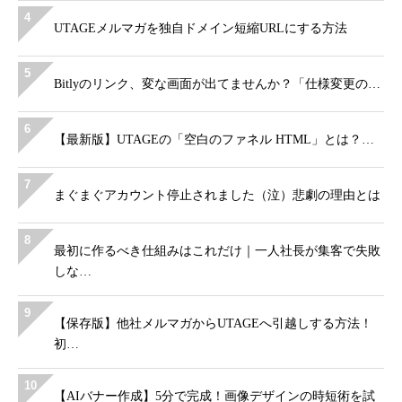
4
UTAGEメルマガを独自ドメイン短縮URLにする方法
5
Bitlyのリンク、変な画面が出てませんか？「仕様変更の…
6
【最新版】UTAGEの「空白のファネル HTML」とは？…
7
まぐまぐアカウント停止されました（泣）悲劇の理由とは
8
最初に作るべき仕組みはこれだけ｜一人社長が集客で失敗
しな…
9
【保存版】他社メルマガからUTAGEへ引越しする方法！
初…
10
【AIバナー作成】5分で完成！画像デザインの時短術を試