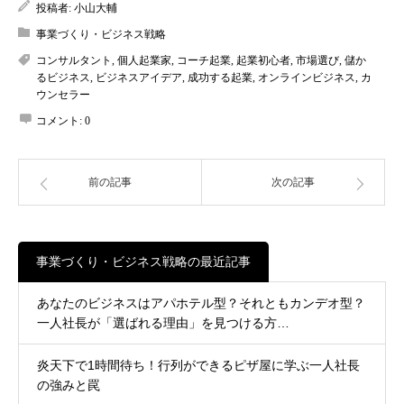
投稿者:
小山大輔
事業づくり・ビジネス戦略
コンサルタント
,
個人起業家
,
コーチ起業
,
起業初心者
,
市場選び
,
儲か
るビジネス
,
ビジネスアイデア
,
成功する起業
,
オンラインビジネス
,
カ
ウンセラー
コメント:
0
前の記事
次の記事
事業づくり・ビジネス戦略の最近記事
あなたのビジネスはアパホテル型？それともカンデオ型？
一人社長が「選ばれる理由」を見つける方…
炎天下で1時間待ち！行列ができるピザ屋に学ぶ一人社長
の強みと罠