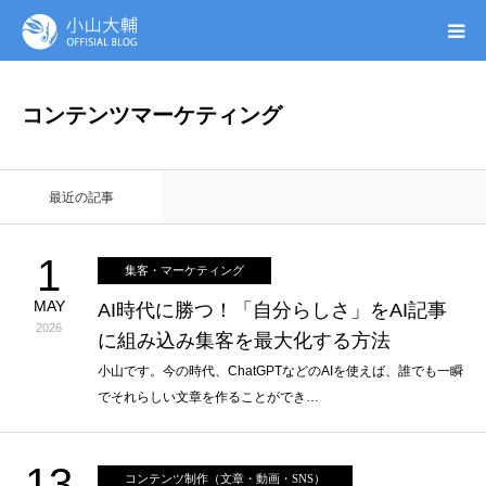
UTAGE(ウタゲ)
コンテンツマーケティング
お申し込み特典
最近の記事
ウタゲシステムラボ
1
集客・マーケティング
無料ガイドブック
MAY
AI時代に勝つ！「自分らしさ」をAI記事
2026
に組み込み集客を最大化する方法
オンシク本
小山です。今の時代、ChatGPTなどのAIを使えば、誰でも一瞬
でそれらしい文章を作ることができ…
プロフィール
13
コンテンツ制作（文章・動画・SNS）