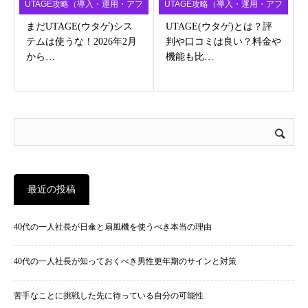
UTAGE攻略（導入・運用・アフ
UTAGE攻略（導入・運用・アフ
ィ）
ィ）
まだUTAGE(ウタゲ)シス
UTAGE(ウタゲ)とは？評
テムは使うな！2026年2月
判や口コミは良い？料金や
から…
機能も比…
最近の投稿
40代の一人社長が日傘と扇風機を使うべき本当の理由
40代の一人社長が知っておくべき男性更年期のサインと対策
苦手なことに挑戦した先に待っている自分の可能性