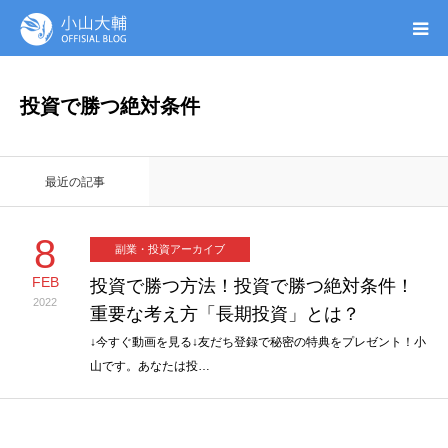
UTAGE(ウタゲ)
投資で勝つ絶対条件
お申し込み特典
最近の記事
ウタゲシステムラボ
8
副業・投資アーカイブ
無料ガイドブック
FEB
投資で勝つ方法！投資で勝つ絶対条件！
2022
重要な考え方「長期投資」とは？
オンシク本
↓今すぐ動画を見る↓友だち登録で秘密の特典をプレゼント！小
山です。あなたは投…
プロフィール