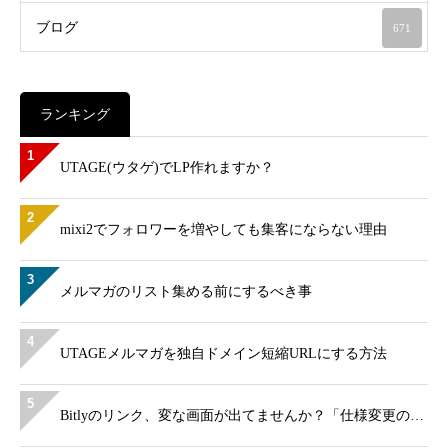
ブログ
671
ランキング
1
UTAGE(ウタゲ)でLP作れますか？
2
mixi2でフォロワーを増やしても集客にならない理由
3
メルマガのリスト集める前にするべき事
4
UTAGEメルマガを独自ドメイン短縮URLにする方法
5
Bitlyのリンク、変な画面が出てませんか？「仕様変更の…