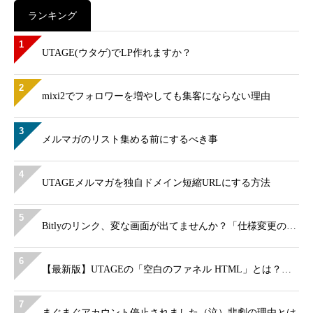
ランキング
1
UTAGE(ウタゲ)でLP作れますか？
2
mixi2でフォロワーを増やしても集客にならない理由
3
メルマガのリスト集める前にするべき事
4
UTAGEメルマガを独自ドメイン短縮URLにする方法
5
Bitlyのリンク、変な画面が出てませんか？「仕様変更の…
6
【最新版】UTAGEの「空白のファネル HTML」とは？…
7
まぐまぐアカウント停止されました（泣）悲劇の理由とは