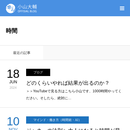
UTAGE(ウタゲ)
時間
お申し込み特典
最近の記事
ウタゲシステムラボ
18
ブログ
無料ガイドブック
JUN
どのくらいやれば結果が出るのか？
2024
オンシク本
＞＞YouTubeで見る方はこちら小山です、1000時間やってく
ださい。そしたら、絶対に…
プロフィール
10
マインド・働き方（時間術・AI）
NOV