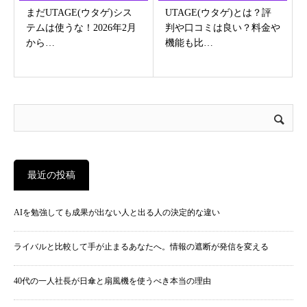
ィ）
ィ）
まだUTAGE(ウタゲ)シス
UTAGE(ウタゲ)とは？評
テムは使うな！2026年2月
判や口コミは良い？料金や
から…
機能も比…
最近の投稿
AIを勉強しても成果が出ない人と出る人の決定的な違い
ライバルと比較して手が止まるあなたへ。情報の遮断が発信を変える
40代の一人社長が日傘と扇風機を使うべき本当の理由