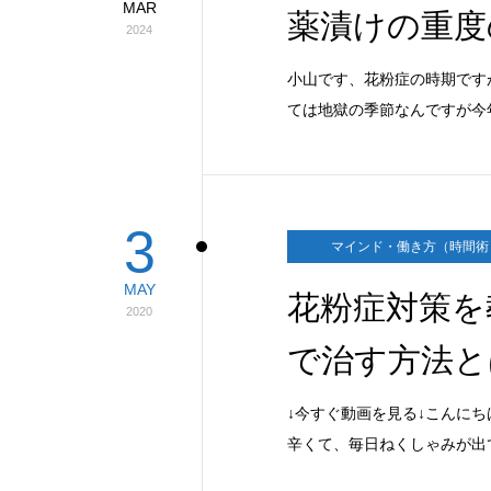
MAR
薬漬けの重度
2024
小山です、花粉症の時期です
ては地獄の季節なんですが今
3
マインド・働き方（時間術
MAY
花粉症対策を
2020
で治す方法と
↓今すぐ動画を見る↓こんにち
辛くて、毎日ねくしゃみが出