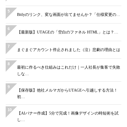
5
Bitlyのリンク、変な画面が出てませんか？「仕様変更の…
6
【最新版】UTAGEの「空白のファネル HTML」とは？…
7
まぐまぐアカウント停止されました（泣）悲劇の理由とは
8
最初に作るべき仕組みはこれだけ｜一人社長が集客で失敗
しな…
9
【保存版】他社メルマガからUTAGEへ引越しする方法！
初…
10
【AIバナー作成】5分で完成！画像デザインの時短術を試
し…