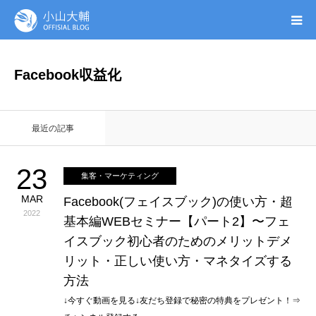
UTAGE(ウタゲ)
Facebook収益化
お申し込み特典
最近の記事
ウタゲシステムラボ
23
集客・マーケティング
無料ガイドブック
MAR
Facebook(フェイスブック)の使い方・超
2022
基本編WEBセミナー【パート2】〜フェ
オンシク本
イスブック初心者のためのメリットデメ
リット・正しい使い方・マネタイズする
プロフィール
方法
↓今すぐ動画を見る↓友だち登録で秘密の特典をプレゼント！⇒