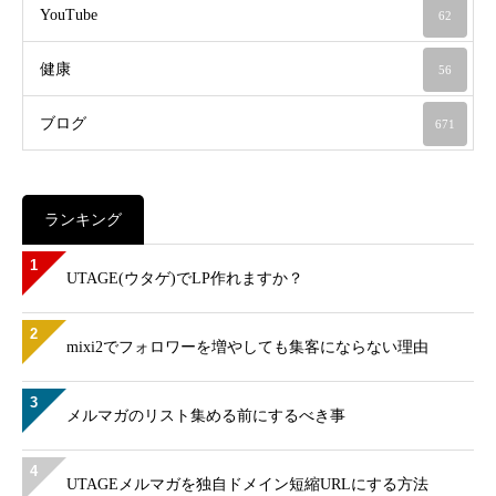
YouTube
62
健康
56
ブログ
671
ランキング
1
UTAGE(ウタゲ)でLP作れますか？
2
mixi2でフォロワーを増やしても集客にならない理由
3
メルマガのリスト集める前にするべき事
4
UTAGEメルマガを独自ドメイン短縮URLにする方法