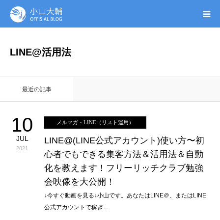
UTAGE(ウタゲ)
LINE@活用法
お申し込み特典
最近の記事
ウタゲシステムラボ
10
メルマガ・LINE（リスト運用）
無料ガイドブック
JUL
LINE@(LINE公式アカウント)使い方〜初
2021
心者でもできる集客方法＆活用法＆自動
オンシク本
化を教えます！フリーリッチクラブ勉強
会映像を大公開！
プロフィール
↓今すぐ動画を見る↓小山です。あなたはLINE＠、またはLINE
公式アカウントで稼ぎ…