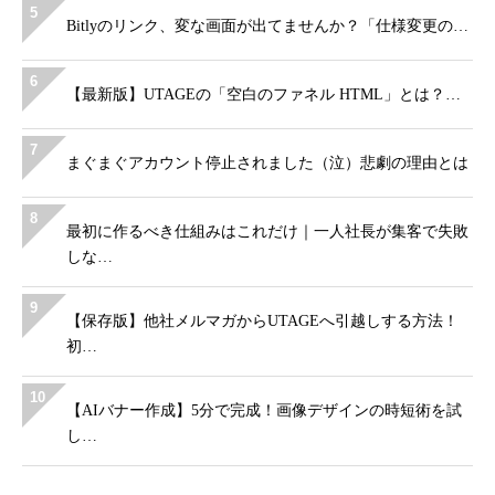
5
Bitlyのリンク、変な画面が出てませんか？「仕様変更の…
6
【最新版】UTAGEの「空白のファネル HTML」とは？…
7
まぐまぐアカウント停止されました（泣）悲劇の理由とは
8
最初に作るべき仕組みはこれだけ｜一人社長が集客で失敗
しな…
9
【保存版】他社メルマガからUTAGEへ引越しする方法！
初…
10
【AIバナー作成】5分で完成！画像デザインの時短術を試
し…