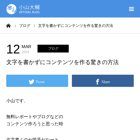
ーム
ブログ
文字を書かずにコンテンツを作る驚きの方法
UTAGE(ウタゲ)
お申し込み特典
12
MAR
ブログ
2024
文字を書かずにコンテンツを作る驚きの方法
ウタゲシステムラボ
無料ガイドブック
Tweet
Share
オンシク本
小山です、
プロフィール
無料レポートやブログなどの
コンテンツ作ろうと思った時
文字書くのが苦手だなーと