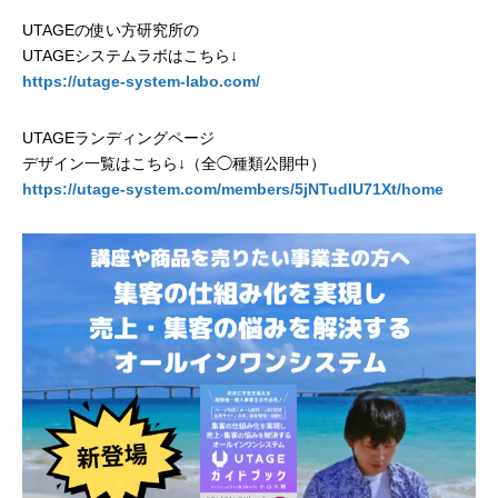
UTAGEの使い方研究所の
UTAGEシステムラボはこちら↓
https://utage-system-labo.com/
UTAGEランディングページ
デザイン一覧はこちら↓（全◯種類公開中）
https://utage-system.com/members/5jNTudIU71Xt/home