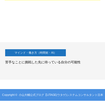
マインド・働き方（時間術・AI）
苦手なことに挑戦した先に待っている自分の可能性
Copyright ©
小山大輔公式ブログ【UTAGE(ウタゲ)システムコンサルタント日本