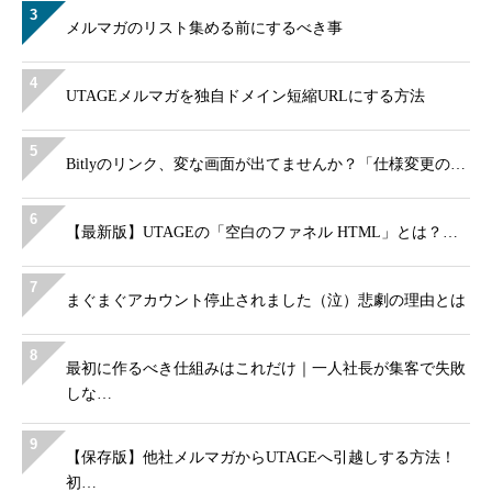
3
メルマガのリスト集める前にするべき事
4
UTAGEメルマガを独自ドメイン短縮URLにする方法
5
Bitlyのリンク、変な画面が出てませんか？「仕様変更の…
6
【最新版】UTAGEの「空白のファネル HTML」とは？…
7
まぐまぐアカウント停止されました（泣）悲劇の理由とは
8
最初に作るべき仕組みはこれだけ｜一人社長が集客で失敗
しな…
9
【保存版】他社メルマガからUTAGEへ引越しする方法！
初…