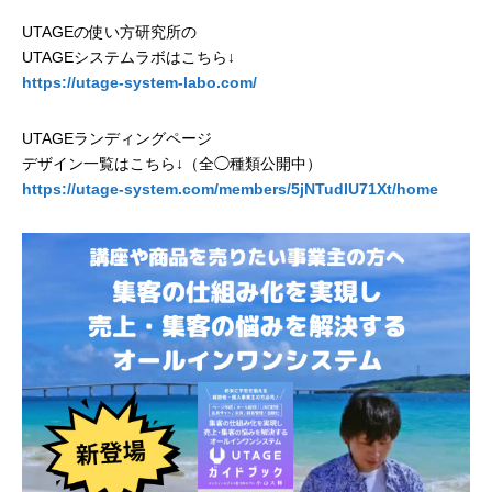
UTAGEの使い方研究所の
UTAGEシステムラボはこちら↓
https://utage-system-labo.com/
UTAGEランディングページ
デザイン一覧はこちら↓（全◯種類公開中）
https://utage-system.com/members/5jNTudIU71Xt/home