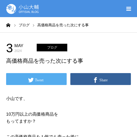
ーム
ブログ
高価格商品を売った次にする事
UTAGE(ウタゲ)
お申し込み特典
3
MAY
ブログ
2024
高価格商品を売った次にする事
ウタゲシステムラボ
無料ガイドブック
Tweet
Share
オンシク本
小山です、
プロフィール
10万円以上の高価格商品を
もってますか？
この高価格商品を１個でも売った後に