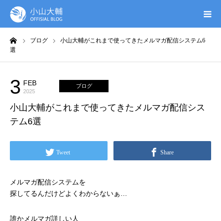
ーム
ブログ
小山大輔がこれまで使ってきたメルマガ配信システム6
UTAGE(ウタゲ)
選
お申し込み特典
3
FEB
ブログ
2025
ウタゲシステムラボ
小山大輔がこれまで使ってきたメルマガ配信シス
テム6選
無料ガイドブック
Tweet
Share
オンシク本
メルマガ配信システムを
プロフィール
探してるんだけどよくわからないぁ…
誰かメルマガ詳しい人