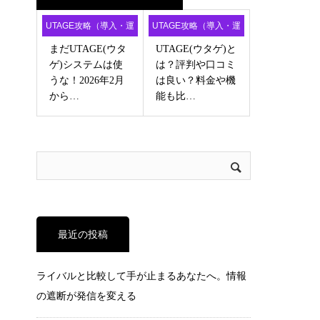
UTAGE攻略（導入・運
UTAGE攻略（導入・運
用・アフィ）
用・アフィ）
まだUTAGE(ウタ
UTAGE(ウタゲ)と
ゲ)システムは使
は？評判や口コミ
うな！2026年2月
は良い？料金や機
から…
能も比…
最近の投稿
ライバルと比較して手が止まるあなたへ。情報
の遮断が発信を変える