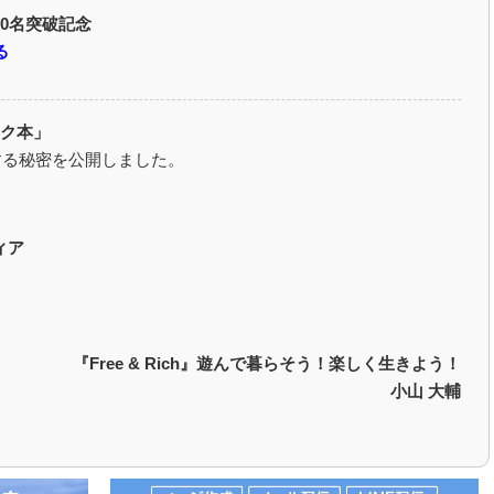
50名突破記念
る
シク本」
する秘密を公開しました。
ィア
『Free & Rich』遊んで暮らそう！楽しく生きよう！
小山 大輔