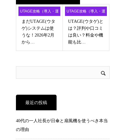
UTAGE攻略（導入・運
UTAGE攻略（導入・運
用・アフィ）
用・アフィ）
まだUTAGE(ウタ
UTAGE(ウタゲ)と
ゲ)システムは使
は？評判や口コミ
うな！2026年2月
は良い？料金や機
から…
能も比…
最近の投稿
40代の一人社長が日傘と扇風機を使うべき本当
の理由