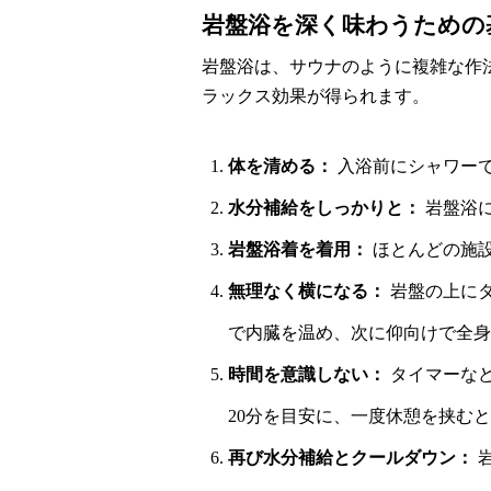
岩盤浴を深く味わうための
岩盤浴は、サウナのように複雑な作
ラックス効果が得られます。
体を清める：
入浴前にシャワー
水分補給をしっかりと：
岩盤浴
岩盤浴着を着用：
ほとんどの施
無理なく横になる：
岩盤の上に
で内臓を温め、次に仰向けで全身
時間を意識しない：
タイマーなど
20分を目安に、一度休憩を挟む
再び水分補給とクールダウン：