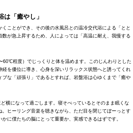
浴は「癒やし」
かくことができ、その後の水風呂との温冷交代浴による「とと
拍数が急上昇するため、人によっては「高温に耐え、我慢する
〜60℃程度）でじっくりと体を温めます。このじんわりとした
神経を優位に導き、心身を深いリラックス状態へと誘ってくれ
ィブな「頑張り」であるとすれば、岩盤浴は心ゆくまで「癒や
間ほど横になって過ごします。寝そべっているとそのまま眠くな
ね。ヒーリング音楽を聴きながら、ただ目を閉じてぼーっとす
いかに僕たちの脳にとって重要か、実感できるはずです。