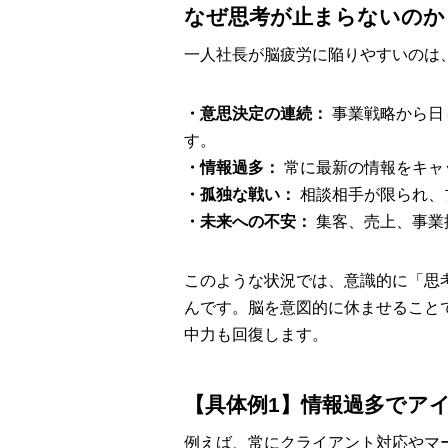
なぜ思考が止まらないのか
一人社長が脳疲労に陥りやすいのは
・意思決定の連続：
事業戦略から日
す。
・情報過多：
常に最新の情報をキャ
・孤独な戦い：
相談相手が限られ、
・未来への不安：
集客、売上、事業
このような状況では、意識的に「思
んです。脳を意図的に休ませること
中力も回復します。
【具体例1】情報過多でア
例えば、常にクライアント対応やマ