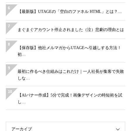
6
【最新版】UTAGEの「空白のファネル HTML」とは？…
7
まぐまぐアカウント停止されました（泣）悲劇の理由とは
8
【保存版】他社メルマガからUTAGEへ引越しする方法！
初…
9
最初に作るべき仕組みはこれだけ｜一人社長が集客で失敗
しな…
10
【AIバナー作成】5分で完成！画像デザインの時短術を試
し…
アーカイブ