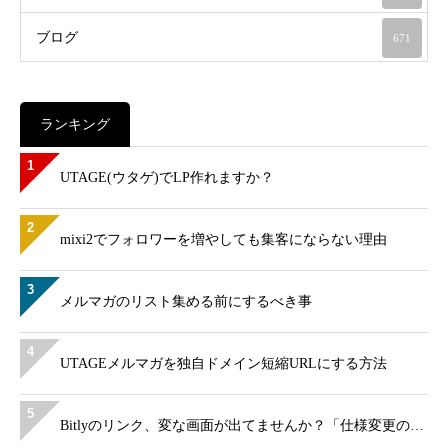
ブログ
671
ランキング
1
UTAGE(ウタゲ)でLP作れますか？
2
mixi2でフォロワーを増やしても集客にならない理由
3
メルマガのリスト集める前にするべき事
4
UTAGEメルマガを独自ドメイン短縮URLにする方法
5
Bitlyのリンク、変な画面が出てませんか？「仕様変更の…