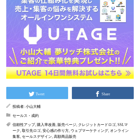
Tweet
Share
投稿者:
小山大輔
セールス・成約
信頼性アップ
,
購入率改善
,
販売ページ
,
クレジットカードロゴ
,
SSLマ
ーク
,
取引先ロゴ
,
安心感の作り方
,
ウェブマーケティング
,
オンライン
集客
,
セールスデザイン
,
高額商品販売