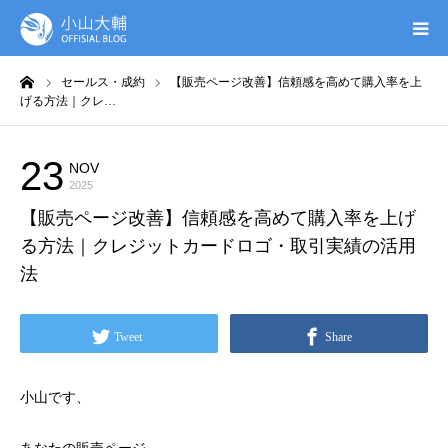
ーム
セールス・成約
【販売ページ改善】信頼感を高めて購入率を上
UTAGE(ウタゲ)
げる方法｜クレ…
お申し込み特典
23
NOV
セールス・成約
2025
ウタゲシステムラボ
【販売ページ改善】信頼感を高めて購入率を上げ
る方法｜クレジットカードロゴ・取引実績の活用
無料ガイドブック
法
オンシク本
Tweet
Share
プロフィール
小山です、
あなたの販売ページ、