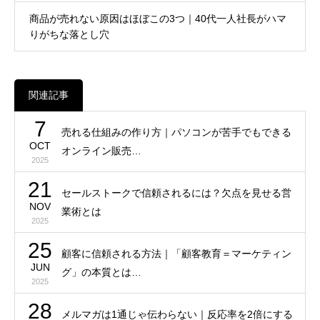
商品が売れない原因はほぼこの3つ｜40代一人社長がハマ
りがちな落とし穴
関連記事
7
売れる仕組みの作り方｜パソコンが苦手でもできる
OCT
オンライン販売…
2025
21
セールストークで信頼されるには？欠点を見せる営
NOV
業術とは
2025
25
顧客に信頼される方法｜「顧客教育＝マーケティン
JUN
グ」の本質とは…
2025
28
メルマガは1通じゃ伝わらない｜反応率を2倍にする