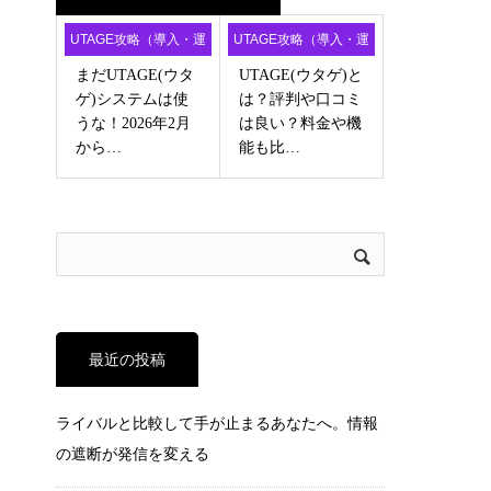
UTAGE攻略（導入・運
UTAGE攻略（導入・運
用・アフィ）
用・アフィ）
まだUTAGE(ウタ
UTAGE(ウタゲ)と
ゲ)システムは使
は？評判や口コミ
うな！2026年2月
は良い？料金や機
から…
能も比…
最近の投稿
ライバルと比較して手が止まるあなたへ。情報
の遮断が発信を変える