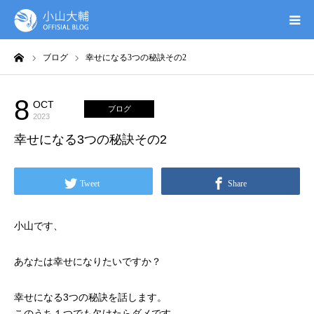
ーム
ブログ
幸せになる3つの秘訣その2
UTAGE(ウタゲ)
お申し込み特典
8
OCT
ブログ
2023
幸せになる3つの秘訣その2
ウタゲシステムラボ
無料ガイドブック
Tweet
Share
オンシク本
小山です、
プロフィール
あなたは幸せになりたいですか？
幸せになる3つの秘訣を話します。
このうち１つでも欠けたらダメです。