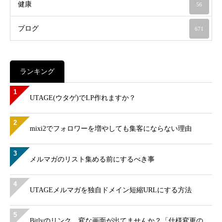
健康
56
ブログ
671
ランキング
1
UTAGE(ウタゲ)でLP作れますか？
2
mixi2でフォロワーを増やしても集客にならない理由
3
メルマガのリスト集める前にするべき事
4
UTAGEメルマガを独自ドメイン短縮URLにする方法
5
Bitlyのリンク、変な画面が出てませんか？「仕様変更の…