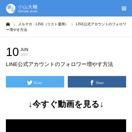
ーム
メルマガ・LINE（リスト運用）
LINE公式アカウントのフォロワ
UTAGE(ウタゲ)
ー増やす方法
お申し込み特典
10
JUN
メルマガ・LINE（リスト運用）
2020
ウタゲシステムラボ
LINE公式アカウントのフォロワー増やす方法
無料ガイドブック
Tweet
Share
オンシク本
↓今すぐ動画を見る↓
プロフィール