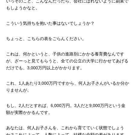
いっそのこと、こんなんだったら、会社にばれないように副業で
もしようかなと。
こういう気持ちを抱いた事はないでしょうか？
ちょっと、こちらの表をごらんください。
これは、何かというと、子供の進路別にかかる養育費なんです
が、ざーっと見てもらうと、全ての公立の大学に行かせてあげる
だけでも、
3,000
万円以上がかかります。
これ、
1
人あたり
3,000
万円ですから、何人お子さんがいるか分か
りませんが。
もし、
2
人だとすれば、
6,000
万円。
3
人だと
9,000
万円という金
額が実際かかるんです。
あなたは、何人お子さんを、これから育てていく状態でしょう
か？これによって、人数によって、結構な金額の差があります。