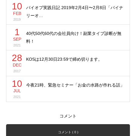
10
バイオプ実践日記 2019年2月4日〜2月8日「バイナ
FEB
リーオ…
2019
1
40代50代60代の会社員向け！副業タイプ診断が無
SEP
料！
2021
28
KOSは12月30日23:59で締め切ります。
DEC
2017
10
今夜21時、緊急セミナー「お金の水路が作れる話」
JUL
2021
コメント
コメント ( 0 )