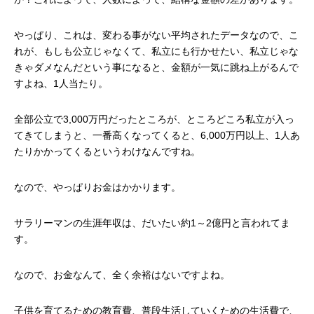
やっぱり、これは、変わる事がない平均されたデータなので、こ
れが、もしも公立じゃなくて、私立にも行かせたい、私立じゃな
きゃダメなんだという事になると、金額が一気に跳ね上がるんで
すよね、
1
人当たり。
全部公立で
3,000
万円だったところが、ところどころ私立が入っ
てきてしまうと、一番高くなってくると、
6,000
万円以上、
1
人あ
たりかかってくるというわけなんですね。
なので、やっぱりお金はかかります。
サラリーマンの生涯年収は、だいたい約
1
～
2
億円と言われてま
す。
なので、お金なんて、全く余裕はないですよね。
子供を育てるための教育費、普段生活していくための生活費で、