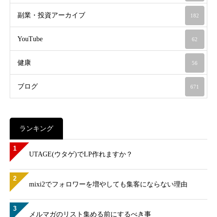
副業・投資アーカイブ
182
YouTube
62
健康
56
ブログ
671
ランキング
1
UTAGE(ウタゲ)でLP作れますか？
2
mixi2でフォロワーを増やしても集客にならない理由
3
メルマガのリスト集める前にするべき事