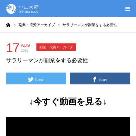
ーム
副業・投資アーカイブ
サラリーマンが副業をする必要性
UTAGE(ウタゲ)
お申し込み特典
17
AUG
副業・投資アーカイブ
2020
サラリーマンが副業をする必要性
ウタゲシステムラボ
無料ガイドブック
Tweet
Share
オンシク本
↓今すぐ動画を見る↓
プロフィール