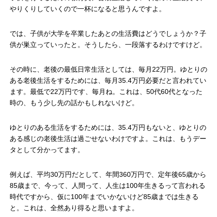
やりくりしていくので一杯になると思うんですよ。
では、子供が大学を卒業したあとの生活費はどうでしょうか？子
供が巣立っていったと。そうしたら、一段落するわけですけど。
その時に、老後の最低日常生活としては、毎月
22
万円。ゆとりの
ある老後生活をするためには、毎月
35.4
万円必要だと言われてい
ます。最低で
22
万円です、毎月ね。これは、
50
代
60
代となった
時の、もう少し先の話かもしれないけど。
ゆとりのある生活をするためには、
35.4
万円もないと、ゆとりの
ある感じの老後生活は過ごせないわけですよ。これは、もうデー
タとして分かってます。
例えば、平均
30
万円だとして、年間
360
万円で、定年後
65
歳から
85
歳まで、今って、人間って、人生は
100
年生きるって言われる
時代ですから、仮に
100
年までいかないけど
85
歳までは生きる
と。これは、全然あり得ると思いますよ。