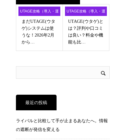
UTAGE攻略（導入・運
UTAGE攻略（導入・運
用・アフィ）
用・アフィ）
まだUTAGE(ウタ
UTAGE(ウタゲ)と
ゲ)システムは使
は？評判や口コミ
うな！2026年2月
は良い？料金や機
から…
能も比…
最近の投稿
ライバルと比較して手が止まるあなたへ。情報
の遮断が発信を変える