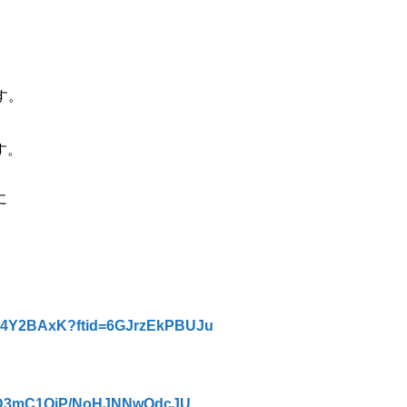
す。
す。
に
wE4Y2BAxK?ftid=6GJrzEkPBUJu
YmND3mC1QjP/NoHJNNwQdcJU