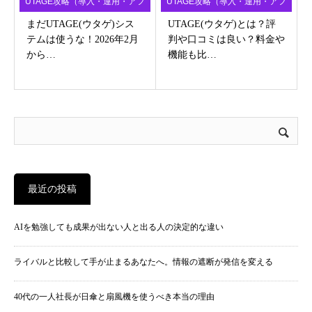
UTAGE攻略（導入・運用・アフ
UTAGE攻略（導入・運用・アフ
ィ）
ィ）
まだUTAGE(ウタゲ)シス
UTAGE(ウタゲ)とは？評
テムは使うな！2026年2月
判や口コミは良い？料金や
から…
機能も比…
最近の投稿
AIを勉強しても成果が出ない人と出る人の決定的な違い
ライバルと比較して手が止まるあなたへ。情報の遮断が発信を変える
40代の一人社長が日傘と扇風機を使うべき本当の理由