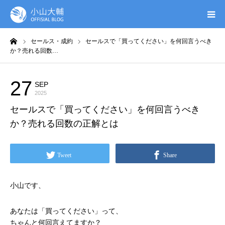
ーム
セールス・成約
セールスで「買ってください」を何回言うべき
UTAGE(ウタゲ)
か？売れる回数…
お申し込み特典
27
SEP
セールス・成約
2025
ウタゲシステムラボ
セールスで「買ってください」を何回言うべき
か？売れる回数の正解とは
無料ガイドブック
Tweet
Share
オンシク本
小山です、
プロフィール
あなたは「買ってください」って、
ちゃんと何回言えてますか？