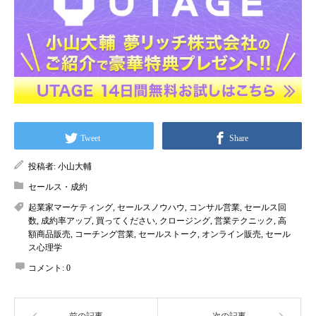
Tweet
Share
投稿者:
小山大輔
セールス・成約
起業家マーケティング
,
セールスノウハウ
,
コンサル営業
,
セールス回
数
,
成約率アップ
,
買ってください
,
クロージング
,
営業テクニック
,
高
額商品販売
,
コーチング営業
,
セールストーク
,
オンライン販売
,
セール
ス心理学
コメント:
0