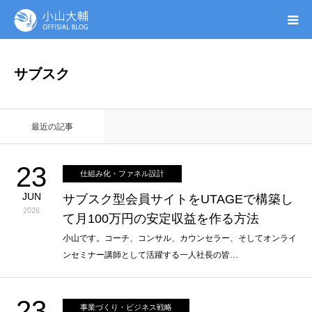
UTAGE(ウタゲ)
サブスク
お申し込み特典
最近の記事
ウタゲシステムラボ
23
仕組み化・ファネル設計
無料ガイドブック
JUN
サブスク型会員サイトをUTAGEで構築し
2026
て月100万円の安定収益を作る方法
オンシク本
小山です。コーチ、コンサル、カウンセラー、そしてオンライ
ンセミナー講師として活躍する一人社長の皆…
プロフィール
23
事業づくり・ビジネス戦略