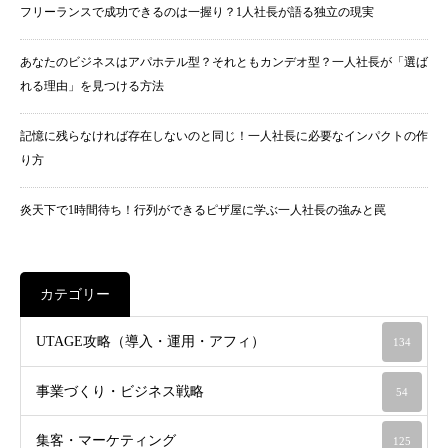
フリーランスで成功できるのは一握り？1人社長が語る独立の現実
あなたのビジネスはアパホテル型？それともカンデオ型？一人社長が「選ば
れる理由」を見つける方法
記憶に残らなければ存在しないのと同じ！一人社長に必要なインパクトの作
り方
炎天下で1時間待ち！行列ができるピザ屋に学ぶ一人社長の強みと罠
カテゴリー
UTAGE攻略（導入・運用・アフィ）
134
事業づくり・ビジネス戦略
54
集客・マーケティング
125