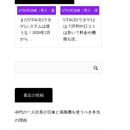
UTAGE攻略（導入・運
UTAGE攻略（導入・運
用・アフィ）
用・アフィ）
まだUTAGE(ウタ
UTAGE(ウタゲ)と
ゲ)システムは使
は？評判や口コミ
うな！2026年2月
は良い？料金や機
から…
能も比…
最近の投稿
40代の一人社長が日傘と扇風機を使うべき本当
の理由