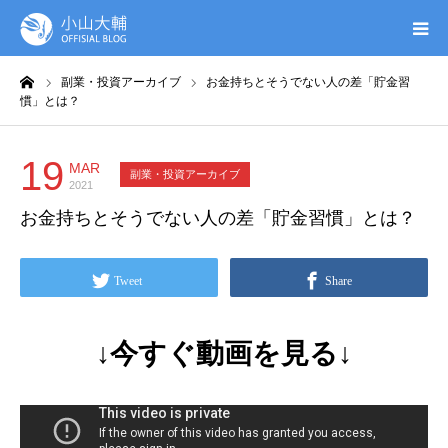
ーム
副業・投資アーカイブ
お金持ちとそうでない人の差「貯金習
UTAGE(ウタゲ)
慣」とは？
お申し込み特典
19
MAR
副業・投資アーカイブ
2021
ウタゲシステムラボ
お金持ちとそうでない人の差「貯金習慣」とは？
無料ガイドブック
Tweet
Share
オンシク本
↓今すぐ動画を見る↓
プロフィール