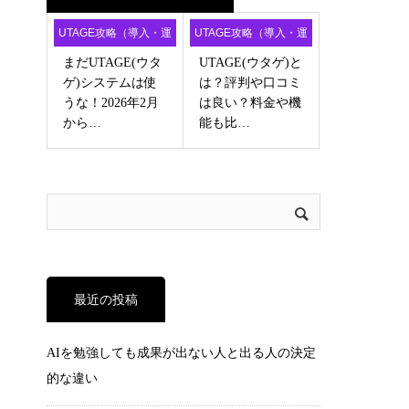
UTAGE攻略（導入・運
UTAGE攻略（導入・運
用・アフィ）
用・アフィ）
まだUTAGE(ウタ
UTAGE(ウタゲ)と
ゲ)システムは使
は？評判や口コミ
うな！2026年2月
は良い？料金や機
から…
能も比…
最近の投稿
AIを勉強しても成果が出ない人と出る人の決定
的な違い