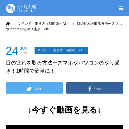
ーム
マインド・働き方（時間術・AI）
目の疲れを取る方法〜スマホ
UTAGE(ウタゲ)
やパソコンのやり過ぎ！1時…
お申し込み特典
24
JUN
マインド・働き方（時間術・AI）
2020
ウタゲシステムラボ
目の疲れを取る方法〜スマホやパソコンのやり過
ぎ！1時間で簡単に！
無料ガイドブック
Tweet
Share
オンシク本
プロフィール
↓今すぐ動画を見る↓