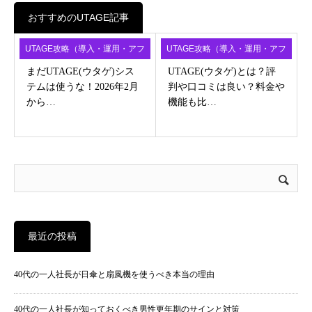
おすすめのUTAGE記事
UTAGE攻略（導入・運用・アフ
UTAGE攻略（導入・運用・アフ
ィ）
ィ）
まだUTAGE(ウタゲ)シス
UTAGE(ウタゲ)とは？評
テムは使うな！2026年2月
判や口コミは良い？料金や
から…
機能も比…
最近の投稿
40代の一人社長が日傘と扇風機を使うべき本当の理由
40代の一人社長が知っておくべき男性更年期のサインと対策