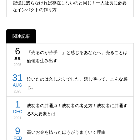
記憶に残らなければ存在しないのと同じ！一人社長に必要
なインパクトの作り方
関連記事
6
「売るのが苦手…」と感じるあなたへ。売ることは
JUL
価値を生み出す…
2025
31
泣いたのは久しぶりでした。嬉し涙って、こんな感
AUG
じ。
2025
1
成功者の共通点！成功者の考え方！成功者に共通す
DEC
る3大要素とは…
2021
9
高いお金を払ったほうがうまくいく理由
FEB